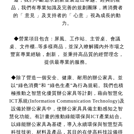
品，我們有專業知識及完善的規劃團隊，將消費者
的「 意見 」及支持者的「 心意 」視為成長的動
力。
◆
營業項目包含：屏風、工作站、主管桌、會議
桌、文件櫃
..
等多樣商品，並深入瞭解國內外市場之
豐富專業經驗，創新， 並秉持高品質的經營理念，
提供最專業的服務。
◆
除了營造一個安全、健康、耐用的辦公家具。並
以“綠色消費”和 “綠色生產”為行為規範。我們也積
極
推動之智慧化優質辦公家具等計劃，藉由智慧化
ICT
系統
(Information Communication Technology)
及
設備於辦公家具中，使辦公家具具備主動感知之智
慧化功能。有計畫的推動綠能環保與
ICT
產業結合。
以綠能辦公家具為基礎，導入永續環保與智慧型高
科技技術、材料及產品，其目的在使高科技設備得