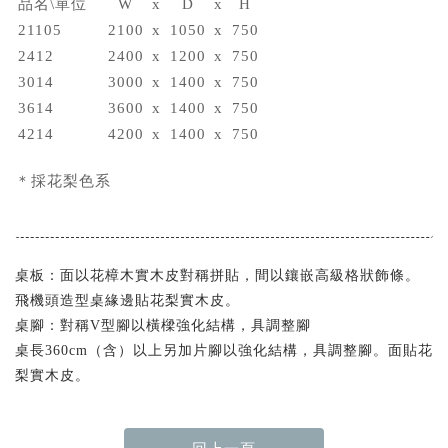
品名\單位
W
x
D
x
H
21105
2100
x
1050
x
750
2412
2400
x
1200
x
750
3014
3000
x
1400
x
750
3614
3600
x
1400
x
750
4214
4200
x
1400
x
750
＊採花梨色系
桌板：面以花樟木實木皮對稱拼貼，間以鑲嵌高級格狀飾條。
飛機頭造型桌緣邊貼花梨實木皮。
桌腳：對稱V型腳以橫樑強化結構，具調整腳
桌長360cm（含）以上另加片腳以強化結構，具調整腳。面貼花
梨實木皮。