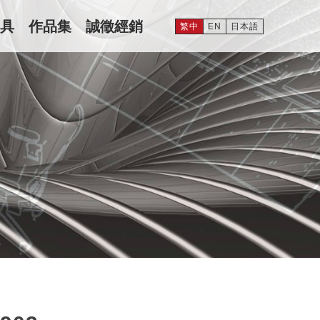
具
作品集
誠徵經銷
繁中
EN
日本語