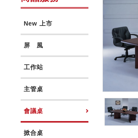
New 上市
屏 風
工作站
主管桌
會議桌
掀合桌