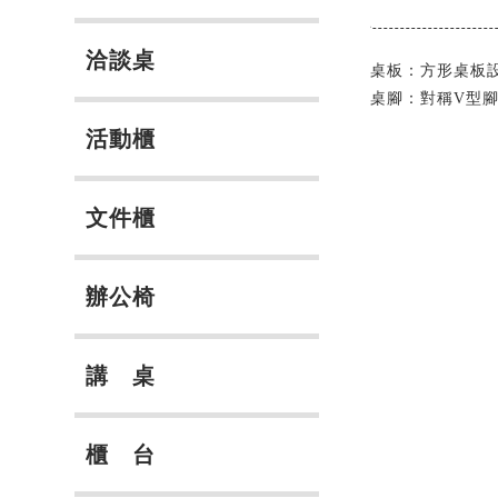
洽談桌
桌板：方形桌板
桌腳：對稱V型
活動櫃
文件櫃
辦公椅
講 桌
櫃 台