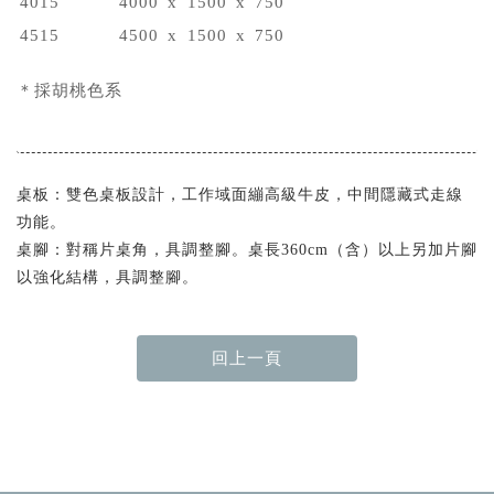
4015
4000
x
1500
x
750
4515
4500
x
1500
x
750
＊採胡桃色系
桌板：雙色桌板設計，工作域面繃高級牛皮，中間隱藏式走線
功能。
桌腳：對稱片桌角，具調整腳。桌長360cm（含）以上另加片腳
以強化結構，具調整腳。