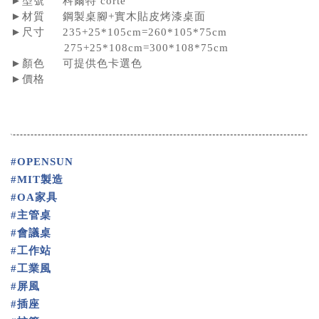
►型號 科爾特 corte
►材質 鋼製桌腳+實木貼皮烤漆
桌面
►尺寸
235+25*105cm=260*105*75
cm
275+25*108
cm
=300*108*75cm
►顏色 可提供色卡選色
►價格
#OPENSUN
#MIT製造
#OA家具
#主管桌
#會議桌
#工作站
#工業風
#屏風
#插座