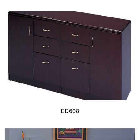
ED608