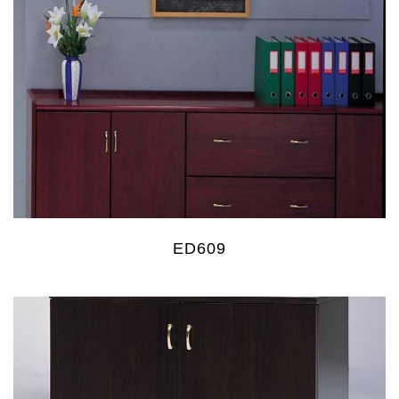
ED609