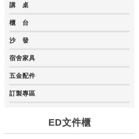
講 桌
櫃 台
沙 發
宿舍家具
五金配件
訂製專區
ED文件櫃