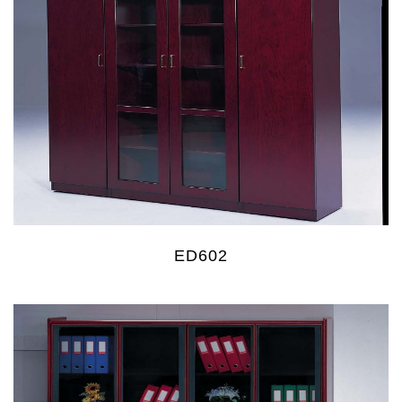
ED602