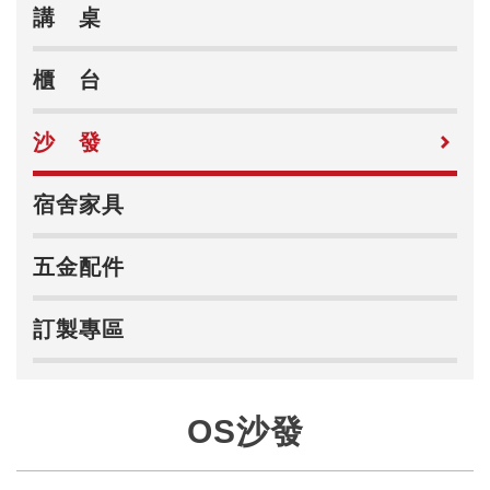
講 桌
櫃 台
沙 發
宿舍家具
五金配件
訂製專區
OS沙發