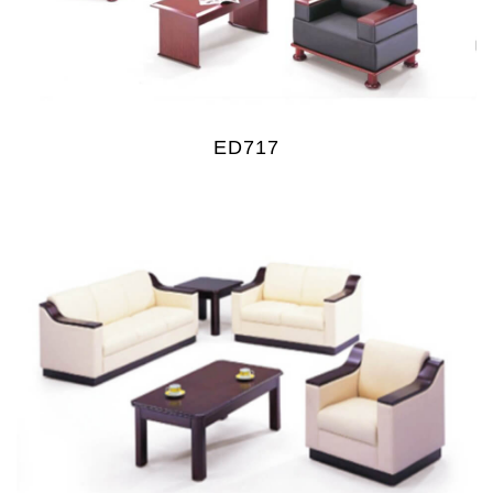
ED717