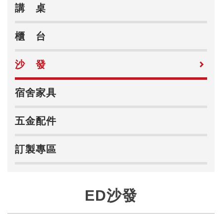
講 桌
櫃 台
沙 發
宿舍家具
五金配件
訂製專區
ED沙發