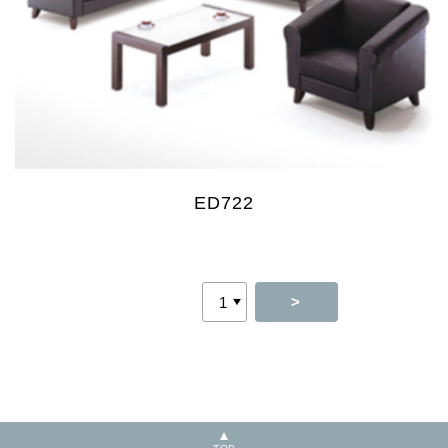
ED722
>