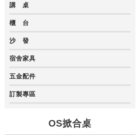
講 桌
櫃 台
沙 發
宿舍家具
五金配件
訂製專區
OS掀合桌